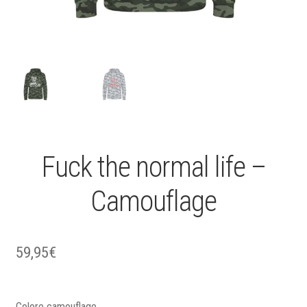
Fuck the normal life –
Camouflage
59,95
€
Colore camouflage