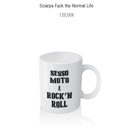
Sciarpa Fuck the Normal Life
120,00
€
Questo
prodotto
ha
più
varianti.
Le
opzioni
possono
essere
scelte
nella
pagina
del
prodotto