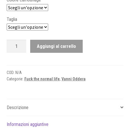
Taglia
Fuck
Aggiungi al carrello
the
normal
life
-
COD:
N/A
Categorie:
Fuck the normal life
,
Vanni Oddera
Camouflage
quantità
Descrizione
Informazioni aggiuntive