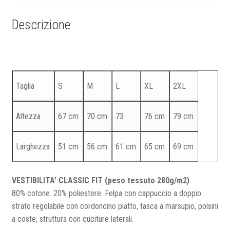
Descrizione
Taglia
S
M
L
XL
2XL
Altezza
67 cm
70 cm
73
76 cm
79 cm
Larghezza
51 cm
56 cm
61 cm
65 cm
69 cm
VESTIBILITA’ CLASSIC FIT (peso tessuto 280g/m2)
80% cotone. 20% poliestere. Felpa con cappuccio a doppio
strato regolabile con cordoncino piatto, tasca a marsupio, polsini
a coste, struttura con cuciture laterali.