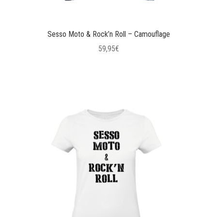
Sesso Moto & Rock’n Roll – Camouflage
59,95
€
Questo
prodotto
ha
più
varianti.
Le
opzioni
possono
essere
scelte
nella
pagina
del