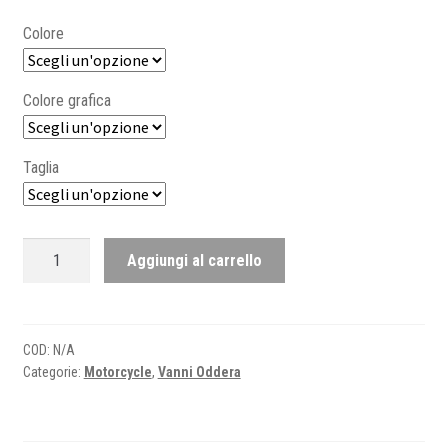
Colore
Colore grafica
Taglia
Motorcycle
Aggiungi al carrello
-
Man
quantità
COD:
N/A
Categorie:
Motorcycle
,
Vanni Oddera