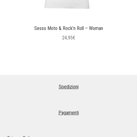
prodotto
Sesso Moto & Rock’n Roll – Woman
24,95
€
Questo
prodotto
ha
più
varianti.
Spedizioni
Le
opzioni
possono
essere
Pagamenti
scelte
nella
pagina