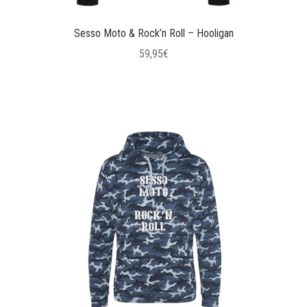
Sesso Moto & Rock’n Roll – Hooligan
59,95
€
Questo
prodotto
ha
più
varianti.
Le
opzioni
possono
essere
scelte
nella
pagina
del
prodotto